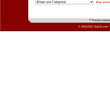
[Pág. princi
** Precios expre
© 2002/2022 Solo10.com