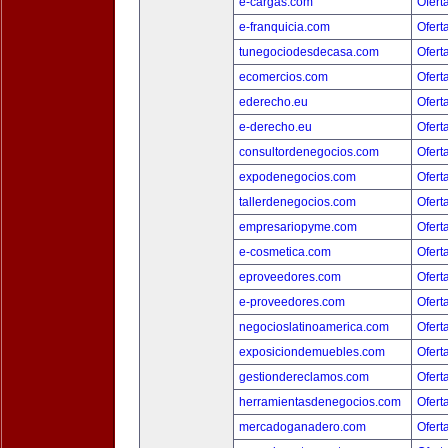
e-cargas.com
Ofert
e-franquicia.com
Ofert
tunegociodesdecasa.com
Ofert
ecomercios.com
Ofert
ederecho.eu
Ofert
e-derecho.eu
Ofert
consultordenegocios.com
Ofert
expodenegocios.com
Ofert
tallerdenegocios.com
Ofert
empresariopyme.com
Ofert
e-cosmetica.com
Ofert
eproveedores.com
Ofert
e-proveedores.com
Ofert
negocioslatinoamerica.com
Ofert
exposiciondemuebles.com
Ofert
gestiondereclamos.com
Ofert
herramientasdenegocios.com
Ofert
mercadoganadero.com
Ofert