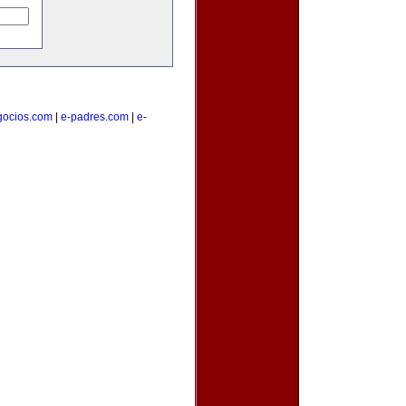
gocios.com
|
e-padres.com
|
e-