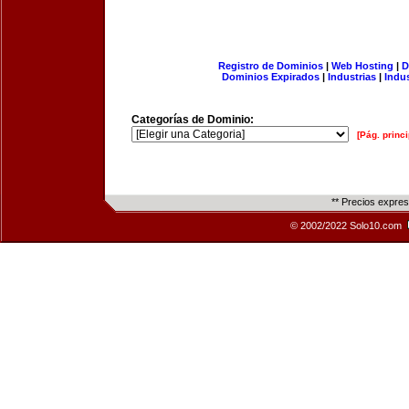
Registro de Dominios
|
Web Hosting
|
D
Dominios Expirados
|
Industrias
|
Indu
Categorías de Dominio:
[Pág. princi
** Precios expre
© 2002/2022 Solo10.com