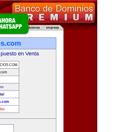
os.com
 puesto en Venta
CIOS.COM
s.com
os
ta!
os.com
tas