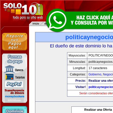
politicaynegoci
El dueño de este dominio lo ha
Mayusculas:
POLITICAYNEGO
Minusculas:
politicaynegocio
Longitud:
17 caracteres
Categorias:
Gobierno
,
Negoci
Precio:
Realizar una ofer
Visitar!
politicaynegoci
Serán consideradas ofer
Realizar una Oferta