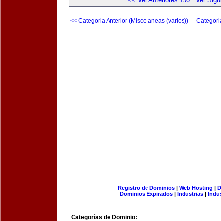
<< Ver Anteriores 150
Ver Sigu
<< Categoria Anterior (Miscelaneas (varios))
Categori
Registro de Dominios
|
Web Hosting
|
D
Dominios Expirados
|
Industrias
|
Indu
Categorías de Dominio: