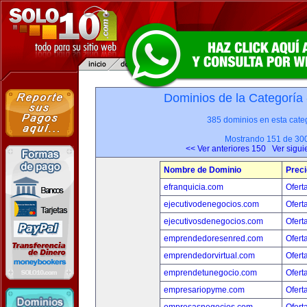
Dominios de la Categoría
385 dominios en esta categ
Mostrando 151 de 30
<< Ver anteriores 150
Ver sigui
Nombre de Dominio
Preci
efranquicia.com
Ofert
ejecutivodenegocios.com
Ofert
ejecutivosdenegocios.com
Ofert
emprendedoresenred.com
Ofert
emprendedorvirtual.com
Ofert
emprendetunegocio.com
Ofert
empresariopyme.com
Ofert