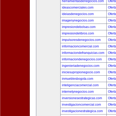
herramientasdenegocios.com
Ofert
ideascomerciales.com
Ofert
ideiasdenegocios.com
Ofert
imagenynegocios.com
Ofert
impresiondebolsas.com
Ofert
impresiondelibros.com
Ofert
impulsoresdenegocios.com
Ofert
informacioncomercial.com
Ofert
informaciondefranquicias.com
Ofert
informaciondenegocios.com
Ofert
ingenieriadenegocios.com
Ofert
iniciesupropionegocio.com
Ofert
inmueblesbogota.com
Ofert
inteligenciacomercial.com
Ofert
internetynegocios.com
Ofert
inversionesestrategicas.com
Ofert
investigacioncomercial.com
Ofert
investigacionestrategica.com
Ofert