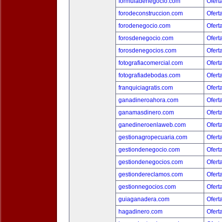
formuladenegocio.com
Ofert
forodeconstruccion.com
Ofert
forodenegocio.com
Ofert
forosdenegocio.com
Ofert
forosdenegocios.com
Ofert
fotografiacomercial.com
Ofert
fotografiadebodas.com
Ofert
franquiciagratis.com
Ofert
ganadineroahora.com
Ofert
ganamasdinero.com
Ofert
ganedineroenlaweb.com
Ofert
gestionagropecuaria.com
Ofert
gestiondenegocio.com
Ofert
gestiondenegocios.com
Ofert
gestiondereclamos.com
Ofert
gestionnegocios.com
Ofert
guiaganadera.com
Ofert
hagadinero.com
Ofert