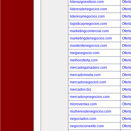
liderazgoexitoso.com
Ofert
lideresdenegocios.com
Ofert
lideresynegocios.com
Ofert
logisticaynegocios.com
Ofert
marketingcomercial.com
Ofert
marketingdenegocios.com
Ofert
masterdenegocios.com
Ofert
meganegocio.com
Ofert
melhoroferta.com
Ofert
mercadoganadero.com
Ofert
mercadomoda.com
Ofert
mercadonegocios.com
Ofert
mercados.biz
Ofert
mercadosynegocios.com
Ofert
microventas.com
Ofert
mulheresdenegocios.com
Ofert
negociados.com
Ofert
negocioconexito.com
Ofert