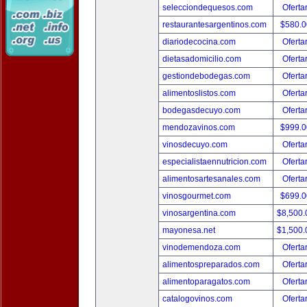
selecciondequesos.com
Oferta
restaurantesargentinos.com
$580.
diariodecocina.com
Oferta
dietasadomicilio.com
Oferta
gestiondebodegas.com
Oferta
alimentoslistos.com
Oferta
bodegasdecuyo.com
Oferta
mendozavinos.com
$999.
vinosdecuyo.com
Oferta
especialistaennutricion.com
Oferta
alimentosartesanales.com
Oferta
vinosgourmet.com
$699.
vinosargentina.com
$8,500
mayonesa.net
$1,500
vinodemendoza.com
Oferta
alimentospreparados.com
Oferta
alimentoparagatos.com
Oferta
catalogovinos.com
Oferta