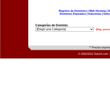
Registro de Dominios
|
Web Hosting
|
D
Dominios Expirados
|
Industrias
|
Indu
Categorías de Dominio:
[Pág. princi
** Precios expre
© 2002/2022 Solo10.com