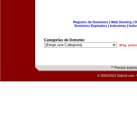
Registro de Dominios
|
Web Hosting
|
D
Dominios Expirados
|
Industrias
|
Indu
Categorías de Dominio:
[Pág. princi
** Precios expre
© 2002/2022 Solo10.com