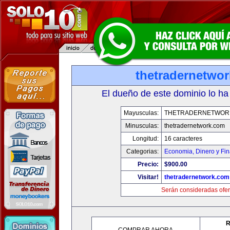
thetradernetwo
El dueño de este dominio lo ha
Mayusculas:
THETRADERNETWOR
Minusculas:
thetradernetwork.com
Longitud:
16 caracteres
Categorias:
Economia, Dinero y Fi
Precio:
$900.00
Visitar!
thetradernetwork.com
Serán consideradas ofer
R