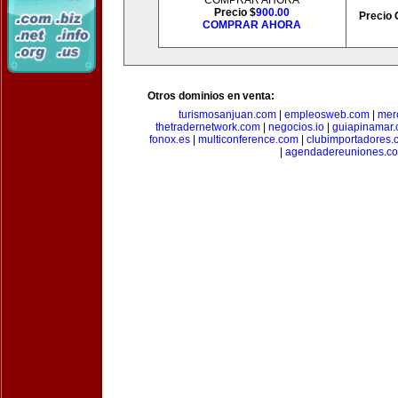
COMPRAR AHORA
Precio $
900.00
Precio 
COMPRAR AHORA
Otros dominios en venta:
turismosanjuan.com
|
empleosweb.com
|
mer
thetradernetwork.com
|
negocios.io
|
guiapinamar
fonox.es
|
multiconference.com
|
clubimportadores.
|
agendadereuniones.c