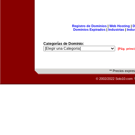
Registro de Dominios
|
Web Hosting
|
D
Dominios Expirados
|
Industrias
|
Indu
Categorías de Dominio:
[Pág. princi
** Precios expre
© 2002/2022 Solo10.com