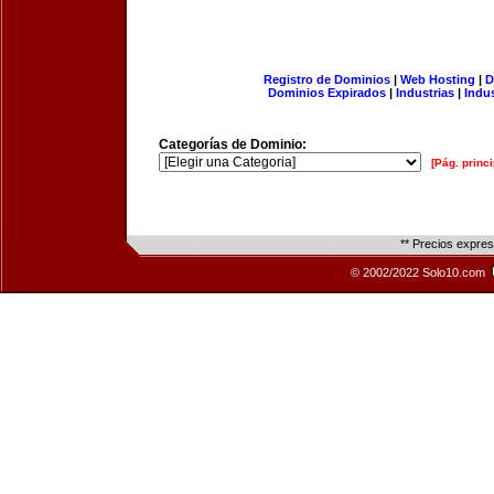
Registro de Dominios
|
Web Hosting
|
D
Dominios Expirados
|
Industrias
|
Indu
Categorías de Dominio:
[Pág. princi
** Precios expre
© 2002/2022 Solo10.com