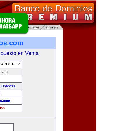
dos.com
 puesto en Venta
CADOS.COM
s.com
 Finanzas
!
os.com
tas