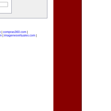
m
|
compras360.com
|
om
|
imagenesvirtuales.com
|