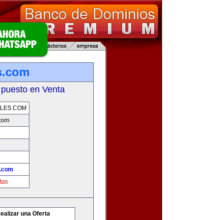
s.com
 puesto en Venta
LES.COM
.com
s.com
tas
ealizar una Oferta