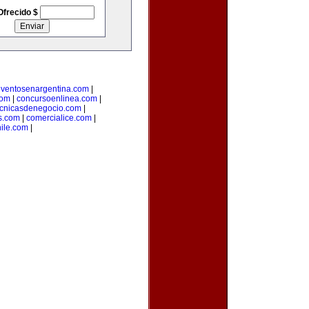
Ofrecido $
ventosenargentina.com
|
com
|
concursoenlinea.com
|
ecnicasdenegocio.com
|
s.com
|
comercialice.com
|
hile.com
|