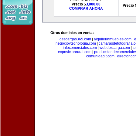
COMPRAR AHORA
Precio $
3,000.00
Precio 
COMPRAR AHORA
Otros dominios en venta:
descargas365.com
|
alquilerinmuebles.com
|
e
negocioytecnologia.com
|
camarasdefotografia.
infocomerciales.com
|
webdescarga.com
|
t
exposicionrural.com
|
producciondecomerciale
comunidadit.com
|
directorioc