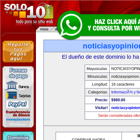
noticiasyopini
El dueño de este dominio lo ha
Mayusculas:
NOTICIASYOPI
Minusculas:
noticiasyopinion
Longitud:
16 caracteres
Categorias:
InformaciÃ³n y N
Precio:
$980.00
Visitar!
noticiasyopinio
Serán consideradas ofer
R