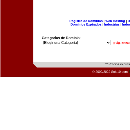
Registro de Dominios
|
Web Hosting
|
D
Dominios Expirados
|
Industrias
|
Indu
Categorías de Dominio:
[Pág. princi
** Precios expre
© 2002/2022 Solo10.com