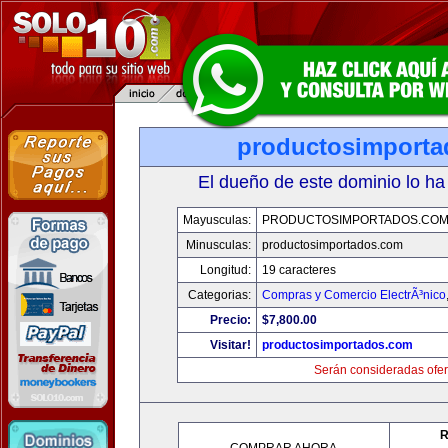
productosimport
El dueño de este dominio lo ha
Mayusculas:
PRODUCTOSIMPORTADOS.CO
Minusculas:
productosimportados.com
Longitud:
19 caracteres
Categorias:
Compras y Comercio ElectrÃ³nico
Precio:
$7,800.00
Visitar!
productosimportados.com
Serán consideradas ofer
R