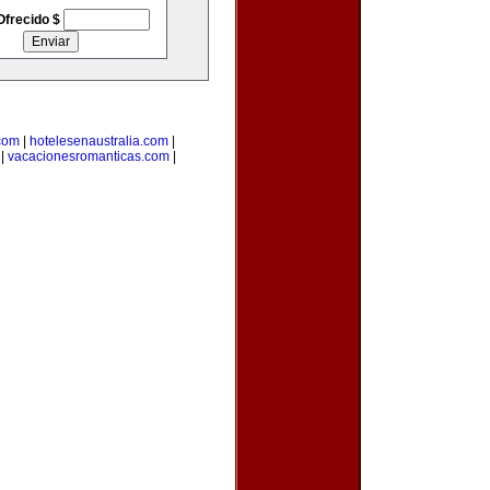
Ofrecido $
.com
|
hotelesenaustralia.com
|
|
vacacionesromanticas.com
|