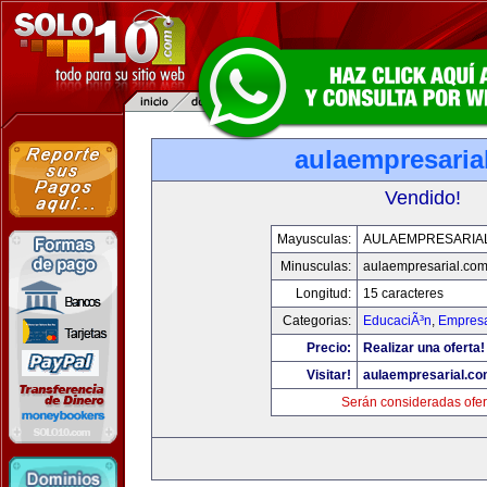
aulaempresaria
Vendido!
Mayusculas:
AULAEMPRESARIA
Minusculas:
aulaempresarial.co
Longitud:
15 caracteres
Categorias:
EducaciÃ³n
,
Empresa
Precio:
Realizar una oferta!
Visitar!
aulaempresarial.c
Serán consideradas ofer