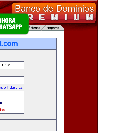
l.com
L.COM
m
s e Industrias
om
tas