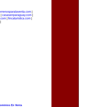
errenosparalaventa.com
|
|
casasenparaguay.com
|
s.com
|
fincaturistica.com
|
|
ominios En Venta