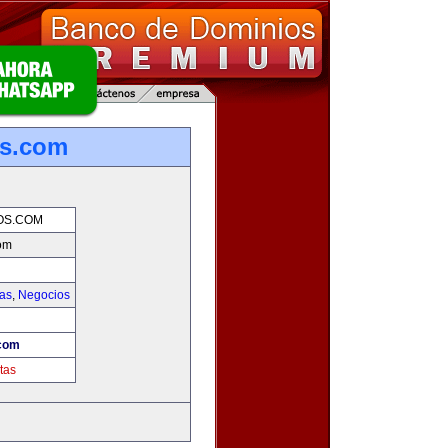
os.com
OS.COM
om
ias
,
Negocios
com
tas