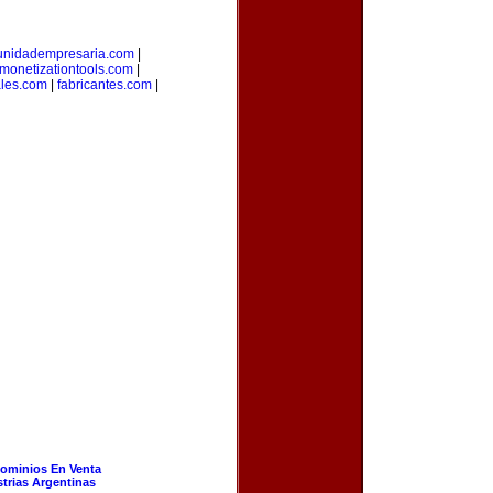
nidadempresaria.com
|
monetizationtools.com
|
ales.com
|
fabricantes.com
|
ominios En Venta
strias Argentinas