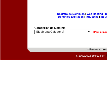
Registro de Dominios
|
Web Hosting
|
D
Dominios Expirados
|
Industrias
|
Indu
Categorías de Dominio:
[Pág. princi
** Precios expre
© 2002/2022 Solo10.com