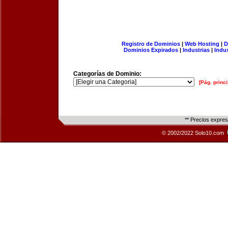
Registro de Dominios
|
Web Hosting
|
D
Dominios Expirados
|
Industrias
|
Indu
Categorías de Dominio:
[Pág. princi
** Precios expre
© 2002/2022 Solo10.com