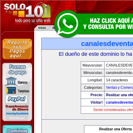
canalesdevent
El dueño de este dominio lo ha
Mayusculas:
CANALESDEVE
Minusculas:
canalesdeventa
Longitud:
14 caracteres
Categorias:
Ventas y Comerc
Precio:
Realizar una ofe
Visitar!
canalesdevent
Serán consideradas ofer
Realizar una Oferta