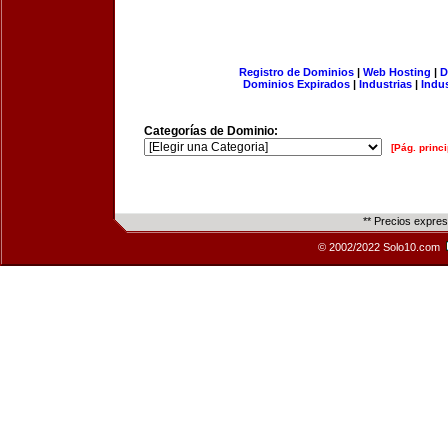
Registro de Dominios
|
Web Hosting
|
D
Dominios Expirados
|
Industrias
|
Indu
Categorías de Dominio:
[Pág. princi
** Precios expre
© 2002/2022 Solo10.com