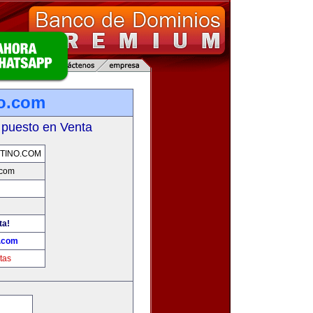
no.com
 puesto en Venta
TINO.COM
.com
ta!
o.com
tas